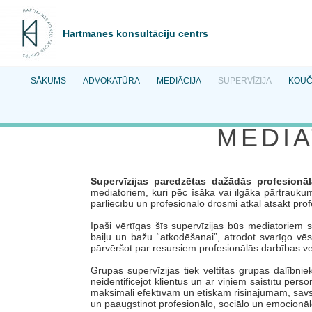
Hartmanes konsultāciju centrs
SĀKUMS
ADVOKATŪRA
MEDIĀCIJA
SUPERVĪZIJA
KOUČ
MEDIA
Supervīzijas paredzētas dažādās profesionā
mediatoriem, kuri pēc īsāka vai ilgāka pārtraukum
pārliecību un profesionālo drosmi atkal atsākt pro
Īpaši vērtīgas šīs supervīzijas būs mediatoriem 
baiļu un bažu “atkodēšanai”, atrodot svarīgo vēs
pārvēršot par resursiem profesionālās darbības ve
Grupas supervīzijas tiek veltītas grupas dalībnie
neidentificējot klientus un ar viņiem saistītu per
maksimāli efektīvam un ētiskam risinājumam, savst
un paaugstinot profesionālo, sociālo un emocionā