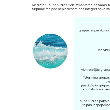
Mediatoru supervīzijas tiek izmantotas dažādas t
turpmāk tās pēc nepieciešamības integrēt savā me
grupas supervīzijas 
individ
vienreizējās grupa
īstermiņa grupas 
pi
pastāvīgās grupas s
augusts brīvs; ie
supervīzijas pakalp
telpās iespējamas