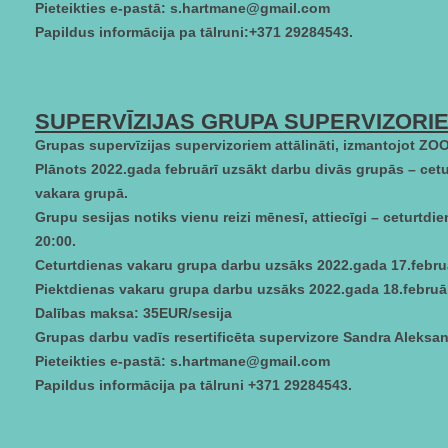
Pieteikties e-pastā: s.hartmane@gmail.com
Papildus informācija pa tālruni:+371 29284543.
SUPERVĪZIJAS GRUPA SUPERVIZORIE
Grupas supervīzijas supervizoriem attālināti, izmantojot ZO
Plānots 2022.gada februārī uzsākt darbu divās grupās – cet
vakara grupā.
Grupu sesijas notiks vienu reizi mēnesī, attiecīgi – ceturtdi
20:00.
Ceturtdienas vakaru grupa darbu uzsāks 2022.gada 17.februā
Piektdienas vakaru grupa darbu uzsāks 2022.gada 18.februār
Dalības maksa: 35EUR/sesija
Grupas darbu vadīs resertificēta supervizore Sandra Aleksa
Pieteikties e-pastā: s.hartmane@gmail.com
Papildus informācija pa tālruni +371 29284543.