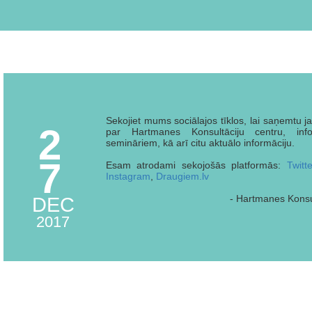
Sekojiet mums sociālajos tīklos, lai saņemtu 
2
par Hartmanes Konsultāciju centru, inf
semināriem, kā arī citu aktuālo informāciju.
7
Esam atrodami sekojošās platformās:
Twitte
Instagram
,
Draugiem.lv
- Hartmanes Konsul
DEC
2017