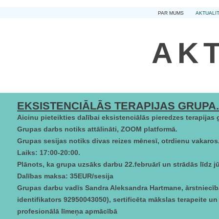
PAR MUMS
AKTUALI
AK
EKSISTENCIĀLĀS TERAPIJAS GRUPA.
Aicinu pieteikties dalībai eksistenciālās pieredzes terapijas 
Grupas darbs notiks attālināti, ZOOM platformā.
Grupas sesijas notiks divas reizes mēnesī, otrdienu vakaros
Laiks: 17:00-20:00.
Plānots, ka grupa uzsāks darbu 22.februārī un strādās līdz j
Dalības maksa: 35EUR/sesija
Grupas darbu vadīs Sandra Aleksandra Hartmane, ārstniecīb
identifikators 92950043050), sertificēta mākslas terapeite un
profesionālā līmeņa apmācībā